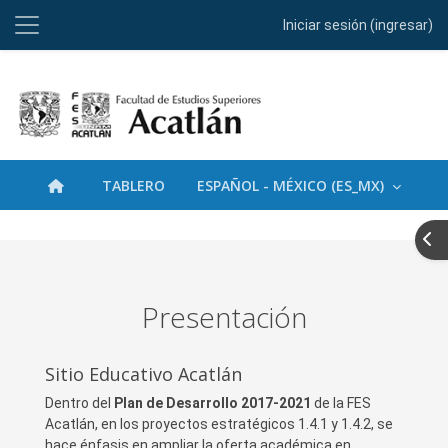
Pánel lateral
Iniciar sesión (ingresar)
Saltar al contenido principal
TABLERO
ESPAÑOL - MÉXICO ‎(ES_MX)‎
Abr
Presentación
Sitio Educativo Acatlán
Dentro del
Plan de Desarrollo 2017-2021
de la FES
Acatlán, en los proyectos estratégicos 1.4.1 y 1.4.2, se
hace énfasis en ampliar la oferta académica en